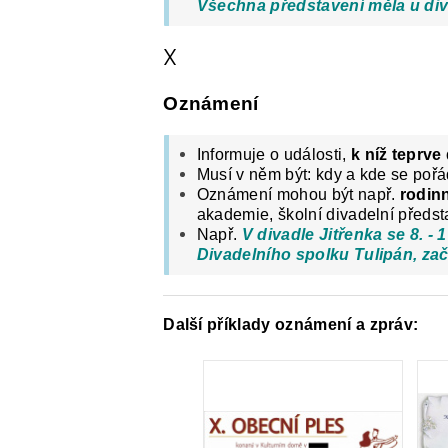
Všechna představení měla u di
X
Oznámení
I
nformuje o události,
k níž teprve
Musí v něm být: kdy a kde se pořá
Oznámení mohou být např.
rodin
akademie, školní divadelní předst
Např.
V divadle Jitřenka se 8. -
Divadelního spolku Tulipán, za
Další příklady oznámení a zpráv: