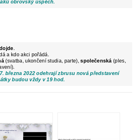
váků obrovský úspěch.
 dojde
.
dá a kdo akci pořádá.
ná
(svatba, ukončení studia, parte),
společenská
(ples,
avení).
 17. března 2022 odehrají zbrusu nová představení
čátky budou vždy v 19 hod.