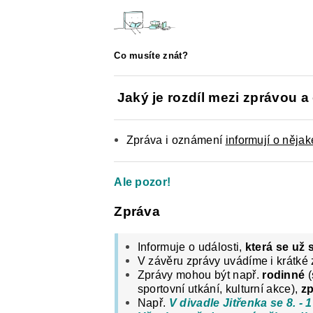
ČESKÝ JAZYK PRO STŘEDNÍ ŠKOL
O NAŠICH STRÁNKÁCH
Co musíte znát?
Jaký je rozdíl mezi zprávou
Zpráva i oznámení
informují o nějak
Ale pozor!
Zpráva
Informuje o události,
která se už 
V závěru zprávy uvádíme i krátké
Zprávy mohou být např.
rodinné
(
sportovní utkání, kulturní akce),
zp
Např.
V divadle Jitřenka se 8. -