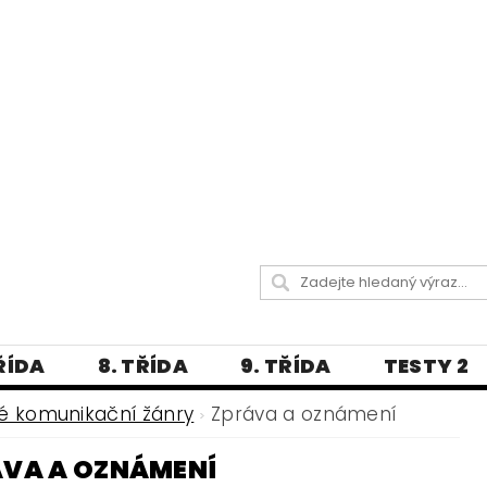
TŘÍDA
8. TŘÍDA
9. TŘÍDA
TESTY 2
LITERATURA
JAZYKOVĚDNÝ SLOVNÍČ
 komunikační žánry
Zpráva a oznámení
 A PRAVOPISNÁ CVIČENÍ
ÁVA A OZNÁMENÍ
А МОВА ДЛЯ УКРАЇНЦІВ
BLOG - VŠE O ČEŠT