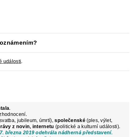
Y
DĚJEPIS PRO ZÁKLADNÍ ŠKOLY
FAC
 a oznámením?
é události
.
stala
.
 zhodnocení.
svatba, jubileum, úmrtí),
společenské
(ples, výlet,
rávy z novin, internetu
(politické a kulturní události).
 17. března 2019 odehrála nádherná představení.