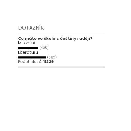
DOTAZNÍK
Co máte ve škole z češtiny raději?
Mluvnici
(42%)
Literaturu
(58%)
Počet hlasů:
11229