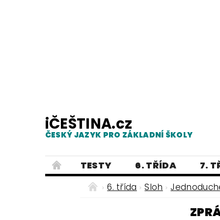
iČEŠTINA.cz
ČESKÝ JAZYK PRO ZÁKLADNÍ ŠKOLY
TESTY
6. TŘÍDA
7. 
PRAVOPIS
PRACOVNÍ LISTY
6. třída
Sloh
Jednoduché
E-SHOP 2
TESTY
DIKTÁTY
ZPR
ČEŠTINA PRO UKRAJINCE - ЧЕСЬК