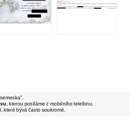
esemeska".
ávu
, kterou posíláme z mobilního telefonu.
í, které bývá často soukromé.