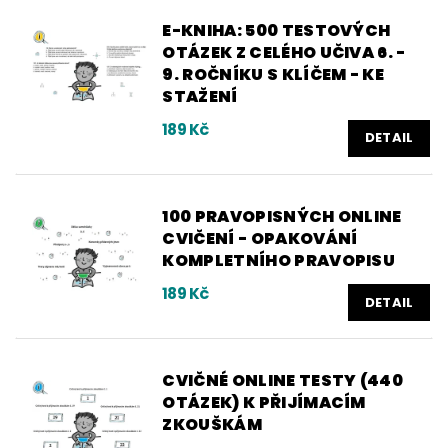
E-KNIHA: 500 TESTOVÝCH
OTÁZEK Z CELÉHO UČIVA 6. -
9. ROČNÍKU S KLÍČEM - KE
STAŽENÍ
189 Kč
DETAIL
100 PRAVOPISNÝCH ONLINE
CVIČENÍ - OPAKOVÁNÍ
KOMPLETNÍHO PRAVOPISU
189 Kč
DETAIL
CVIČNÉ ONLINE TESTY (440
OTÁZEK) K PŘIJÍMACÍM
ZKOUŠKÁM