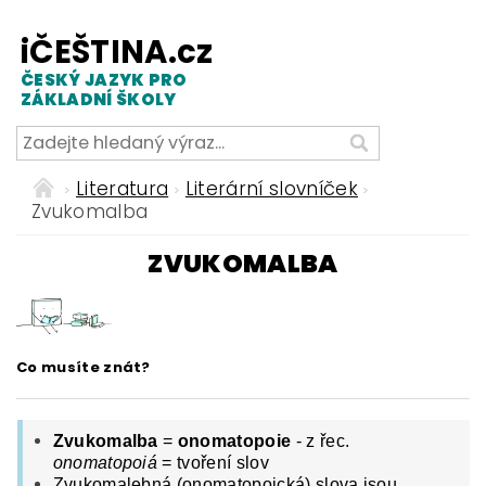
iČEŠTINA.cz
ČESKÝ JAZYK PRO
ZÁKLADNÍ ŠKOLY
Literatura
Literární slovníček
Zvukomalba
ZVUKOMALBA
Co musíte znát?
Zvukomalba
=
onomatopoie
- z řec.
onomatopoiá
= tvoření slov
Zvukomalebná (onomatopoická) slova jsou