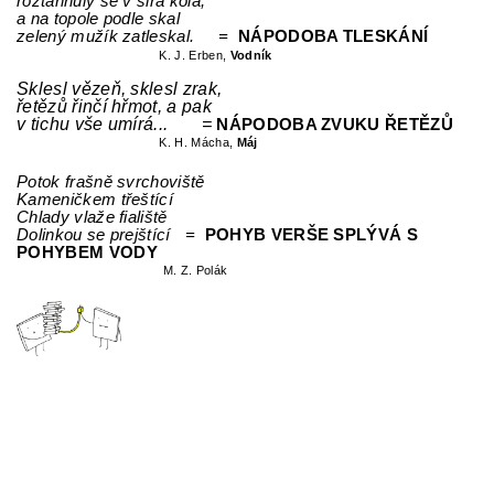
roztáhnuly se v širá kola,
a na topole podle skal
zelený mužík zatleskal. =
NÁPODOBA TLESKÁNÍ
K. J. Erben,
Vodník
Sklesl vězeň, sklesl zrak,
řetězů řinčí hřmot, a pak
v tichu vše umírá... =
NÁPODOBA ZVUKU ŘETĚZŮ
K. H. Mácha,
Máj
Potok frašně svrchoviště
Kameničkem třeštící
Chlady vlaže fialiště
Dolinkou se prejštící =
POHYB VERŠE SPLÝVÁ S
POHYBEM VODY
M. Z. Polák