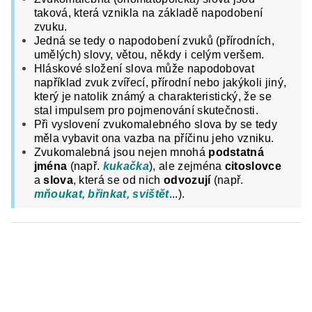
taková, která vznikla na základě napodobení
zvuku.
Jedná se tedy o napodobení zvuků (přírodních,
umělých) slovy, větou, někdy i celým veršem.
Hláskové složení slova může napodobovat
například zvuk zvířecí, přírodní nebo jakýkoli jiný,
který je natolik známý a charakteristický, že se
stal impulsem pro pojmenování skutečnosti.
Při vyslovení zvukomalebného slova by se tedy
měla vybavit ona vazba na příčinu jeho vzniku.
Zvukomalebná jsou nejen mnohá
podstatná
jména
(např.
kukačka
), ale zejména
citoslovce
a
slova
, která se od nich
odvozují
(např.
mňoukat, břinkat, svištět
...).