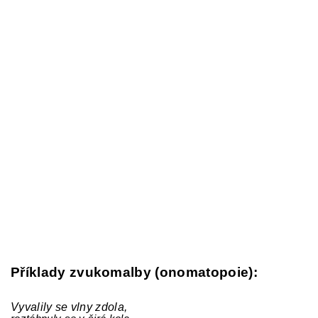
Příklady zvukomalby (onomatopoie):
Vyvalily se vlny zdola,