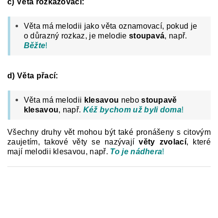
c) Věta rozkazovací:
Věta má melodii jako věta oznamovací, pokud je
o důrazný rozkaz, je melodie
stoupavá
, např.
Běžte
!
d) Věta přací:
Věta má melodii
klesavou
nebo
stoupavě
klesavou
, např.
Kéž bychom už byli doma
!
Všechny druhy vět mohou být také pronášeny s citovým
zaujetím, takové věty se nazývají
věty zvolací
, které
mají melodii klesavou, např.
To je nádhera
!