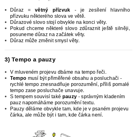
Důraz =
větný přízvuk
- je zesílení hlavního
přízvuku některého slova ve větě.
Důrazové slovo stojí obvykle na konci věty.
Pokud chceme některé slovo zdůraznit ještě silněji,
posuneme důraz na začátek věty.
Důraz může změnit smysl věty.
3) Tempo a pauzy
V mluveném projevu dbáme na tempo řeči.
Tempo
musí být přiměřené obsahu a posluchači -
rychlé tempo znesnadňuje porozumění, příliš pomalé
tempo zase posluchače unavuje.
S tempem souvisí také
pauzy
- správným kladením
pauz napomáháme porozumění textu.
Pauzy děláme obvykle tam, kde je v psaném projevu
čárka, ale může být i tam, kde čárka není.