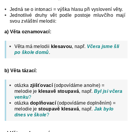
Jedná se o intonaci = výška hlasu při vyslovení věty.
Jednotlivé druhy vět podle postoje mluvčího mají
svou zvláštní melodii:
a) Věta oznamovací:
Věta má melodii
klesavou
, např.
Včera jsme šli
po škole domů
.
b) Věta tázací:
otázka
zjišťovací
(odpovídáme ano/ne) =
melodie je
klesavě stoupavá
, např.
Byl jsi včera
venku
?
otázka
doplňovací
(odpovídáme doplněním) =
melodie je
stoupavě klesavá
, např.
Jak bylo
dnes ve škole
?