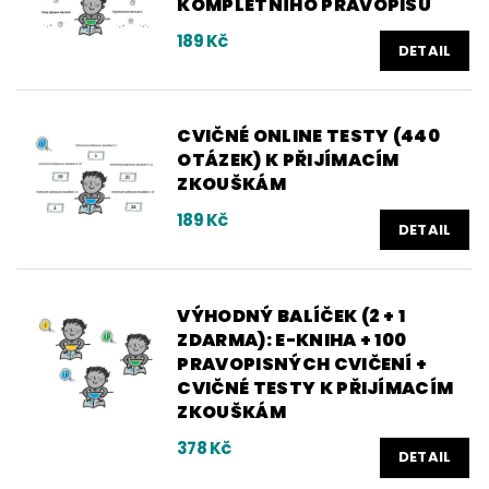
KOMPLETNÍHO PRAVOPISU
189 Kč
DETAIL
CVIČNÉ ONLINE TESTY (440
OTÁZEK) K PŘIJÍMACÍM
ZKOUŠKÁM
189 Kč
DETAIL
VÝHODNÝ BALÍČEK (2 + 1
ZDARMA): E-KNIHA + 100
PRAVOPISNÝCH CVIČENÍ +
CVIČNÉ TESTY K PŘIJÍMACÍM
ZKOUŠKÁM
378 Kč
DETAIL