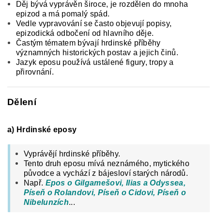
Děj bývá vyprávěn široce, je rozdělen do mnoha
epizod a má pomalý spád.
Vedle vypravování se často objevují popisy,
epizodická odbočení od hlavního děje.
Častým tématem bývají hrdinské příběhy
významných historických postav a jejich činů.
Jazyk eposu používá ustálené figury, tropy a
přirovnání.
Dělení
a) Hrdinské eposy
Vyprávějí hrdinské příběhy.
Tento druh eposu mívá neznámého, mytického
původce a vychází z bájesloví starých národů.
Např.
Epos o Gilgamešovi,
Ilias a Odyssea,
Píseň o Rolandovi, Píseň o Cidovi, Píseň o
Nibelunzích
...