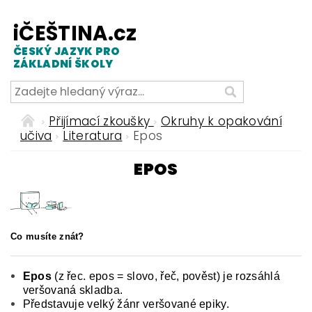
iČEŠTINA.cz
ČESKÝ JAZYK PRO
ZÁKLADNÍ ŠKOLY
Přijímací zkoušky
Okruhy k opakování
učiva
Literatura
Epos
EPOS
Co musíte znát?
Epos
(z řec. epos = slovo, řeč, pověst) je rozsáhlá
veršovaná skladba.
Představuje velký žánr veršované epiky.