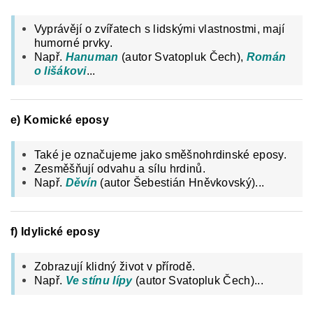
Vyprávějí o zvířatech s lidskými vlastnostmi, mají
humorné prvky.
Např.
Hanuman
(autor Svatopluk Čech),
Román
o lišákovi
...
e) Komické
eposy
Také je označujeme jako směšnohrdinské eposy.
Zesměšňují odvahu a sílu hrdinů.
Např.
Děvín
(autor Šebestián Hněvkovský)...
f) Idylické eposy
Zobrazují klidný život v přírodě.
Např.
Ve stínu lípy
(autor Svatopluk Čech)...