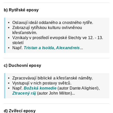
b) Rytířské eposy
Oslavují ideál oddaného a cnostného rytíře.
Zobrazují rytířskou kulturu ovlivněnou
křesťanstvím.
Vznikaly v prostředí evropské šlechty ve 12. - 13.
století
Např.
Tristan a Isolda, Alexandreis
...
c) Duchovní eposy
Zpracovávají biblické a křesťanské náměty.
Vystupují v nich postavy světců.
Např.
Božská komedie
(autor Dante Alighieri),
Ztracený ráj
(autor John Milton)...
d) Zvířecí eposy