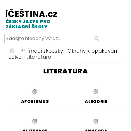
iČEŠTINA.cz
ČESKÝ JAZYK PRO
ZÁKLADNÍ ŠKOLY
Přijímací zkoušky
Okruhy k opakování
učiva
Literatura
LITERATURA
AFORISMUS
ALEGORIE
ALITERACE
ANAFORA