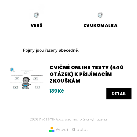
VERŠ
ZVUKOMALBA
Pojmy jsou řazeny
abecedně
.
CVIČNÉ ONLINE TESTY (440
OTÁZEK) K PŘIJÍMACÍM
ZKOUŠKÁM
189 Kč
DETAIL
2026 ©
iČEŠTINA.cz
, všechna práva vyhrazena
Vytvořil Shoptet