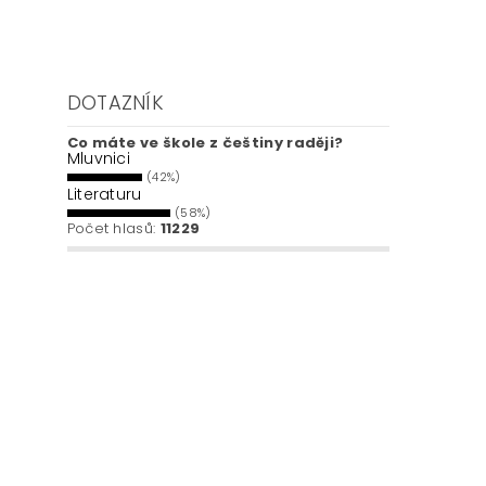
DOTAZNÍK
Co máte ve škole z češtiny raději?
Mluvnici
(42%)
Literaturu
(58%)
Počet hlasů:
11229