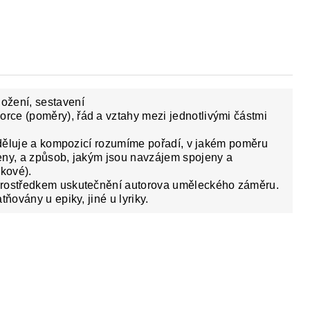
Y
DĚJEPIS PRO ZÁKLADNÍ ŠKOLY
FAC
ložení, sestavení
ce (poměry), řád a vztahy mezi jednotlivými částmi
 sděluje a kompozicí rozumíme pořadí, v jakém poměru
eny, a způsob, jakým jsou navzájem spojeny a
ykové).
prostředkem uskutečnění autorova uměleckého záměru.
ňovány u epiky, jiné u lyriky.