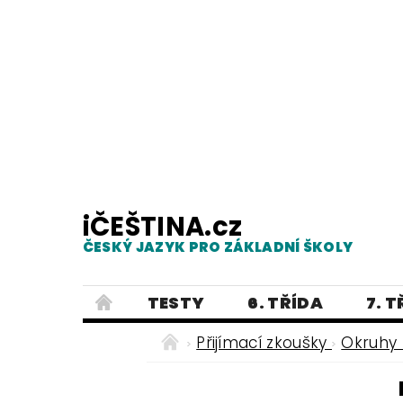
iČEŠTINA.cz
ČESKÝ JAZYK PRO ZÁKLADNÍ ŠKOLY
TESTY
6. TŘÍDA
7. 
PRAVOPIS
PRACOVNÍ LISTY
Přijímací zkoušky
Okruhy 
E-SHOP 2
TESTY
DIKTÁTY
ČEŠTINA PRO UKRAJINCE - ЧЕСЬК