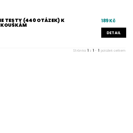
E TESTY (440 OTÁZEK) K
189 Kč
 ZKOUŠKÁM
DETAIL
1
1
1
Stránka
z
-
položek celkem