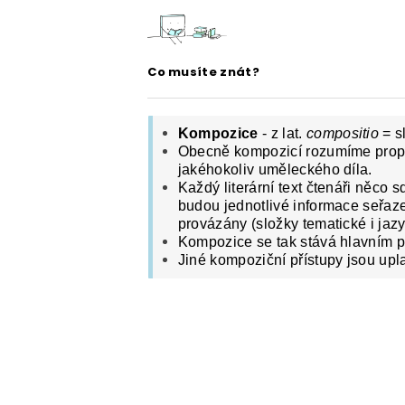
ČESKÝ JAZYK PRO STŘEDNÍ ŠKOL
O NAŠICH STRÁNKÁCH
Co musíte znát?
Kompozice
- z lat.
compositio
= s
Obecně kompozicí rozumíme propor
jakéhokoliv uměleckého díla.
Každý literární text čtenáři něco
budou jednotlivé informace seřaz
provázány (složky tematické i jaz
Kompozice se tak stává hlavním 
Jiné kompoziční přístupy jsou uplat