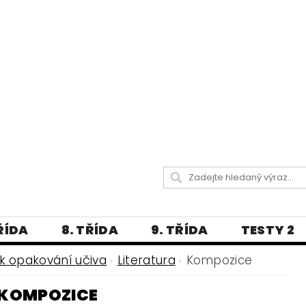
TŘÍDA
8. TŘÍDA
9. TŘÍDA
TESTY 2
LITERATURA
JAZYKOVĚDNÝ SLOVNÍČ
k opakování učiva
Literatura
Kompozice
 A PRAVOPISNÁ CVIČENÍ
KOMPOZICE
А МОВА ДЛЯ УКРАЇНЦІВ
BLOG - VŠE O ČEŠT