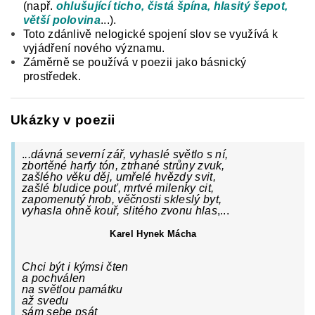
(např.
ohlušující ticho, čistá špína, hlasitý šepot,
větší polovina
...).
Toto zdánlivě nelogické spojení slov se využívá k
vyjádření nového významu.
Záměrně se používá v poezii
jako básnický
prostředek.
Ukázky v poezii
.
..dávná severní zář, vyhaslé světlo s ní,
zbortěné harfy tón, ztrhané strůny zvuk,
zašlého věku děj, umřelé hvězdy svit,
zašlé bludice pouť, mrtvé milenky cit,
zapomenutý hrob, věčnosti skleslý byt,
vyhasla ohně kouř, slitého zvonu hlas
,...
Karel Hynek Mácha
Chci být i kýmsi čten
a pochválen
na světlou památku
až svedu
sám sebe psát