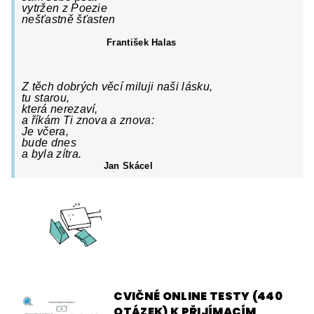
vytržen z Poezie
nešťastně šťasten
František Halas
Z těch dobrých věcí miluji naši lásku,
tu starou,
která nerezaví,
a říkám Ti znova a znova:
Je včera,
bude dnes
a byla zítra.
Jan Skácel
CVIČNÉ ONLINE TESTY (440
OTÁZEK) K PŘIJÍMACÍM