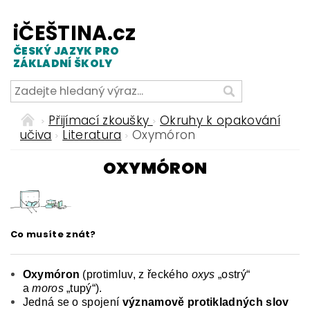
iČEŠTINA.cz
ČESKÝ JAZYK PRO
ZÁKLADNÍ ŠKOLY
Přijímací zkoušky
Okruhy k opakování
učiva
Literatura
Oxymóron
OXYMÓRON
Co musíte znát?
Oxymóron
(protimluv, z řeckého
oxys
„ostrý“
a
moros
„tupý“).
Jedná se o spojení
významově protikladných slov