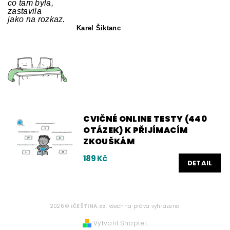
co tam byla,
zastavila
jako na rozkaz.
Karel Šiktanc
CVIČNÉ ONLINE TESTY (440
OTÁZEK) K PŘIJÍMACÍM
ZKOUŠKÁM
189 Kč
DETAIL
2026 ©
iČEŠTINA.cz
, všechna práva vyhrazena
Vytvořil Shoptet