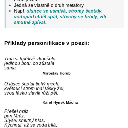
Jedná se vlastně o druh metafory.
Např.
slunce se usmívá, stromy šeptaly,
vodopád chtěl spát, střechy se hrbily, vítr
smutně zpíval
...
Příklady personifikace v poezii:
Tma si trpělivě zkoušela
jedinou botu, co zůstala
sama.
Miroslav Holub
O lásce šeptal tichý mech;
květoucí strom lhal lásky žel,
svou lásku slavík růži pěl.
Karel Hynek Mácha
Přešel hráz
pan Mráz.
Slyšel smutný hlas.
Kýchnul, až se voda bílá,