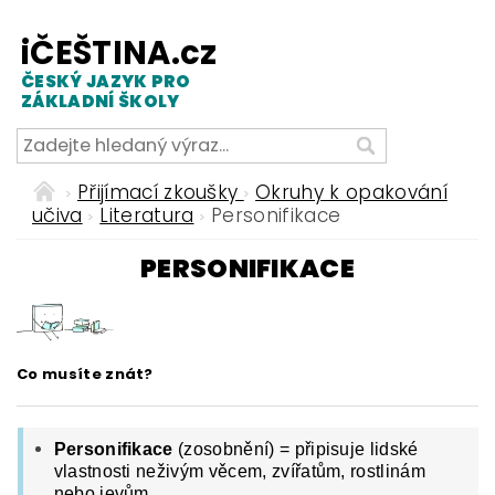
iČEŠTINA.cz
ČESKÝ JAZYK PRO
ZÁKLADNÍ ŠKOLY
Přijímací zkoušky
Okruhy k opakování
učiva
Literatura
Personifikace
PERSONIFIKACE
Co musíte znát?
Personifikace
(zosobnění) = připisuje lidské
vlastnosti neživým věcem, zvířatům, rostlinám
nebo jevům.