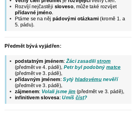
Větný člen předmět
je
rozvíjející
větný člen.
Rozvíjí nejčastěji
sloveso
, může také rozvíjet
přídavné jméno
.
Ptáme se na něj
pádovými otázkami
(kromě 1. a
5. pádu).
Předmět bývá vyjádřen:
podstatným jménem
:
Žáci zasadili
strom
(předmět ve 4. pádě),
Petr byl podobný
matce
(předmět ve 3. pádě),
přídavným jménem
:
Sytý
hladovému
nevěří
(předmět ve 3. pádě),
zájmenem
:
Volali jsme
jim
(předmět ve 3. pádě),
infinitivem slovesa
:
Umíš
číst
?