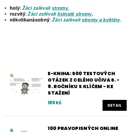
holý
:
Žáci zalévali
stromy
,
rozvitý
:
Žáci zalévali
listnaté stromy
,
několikanásobný
:
Žáci zalévali
stromy a květiny
.
E-KNIHA: 500 TESTOVÝCH
OTÁZEK Z CELÉHO UČIVA 6. -
9. ROČNÍKU S KLÍČEM - KE
STAŽENÍ
189 Kč
DETAIL
100 PRAVOPISNÝCH ONLINE