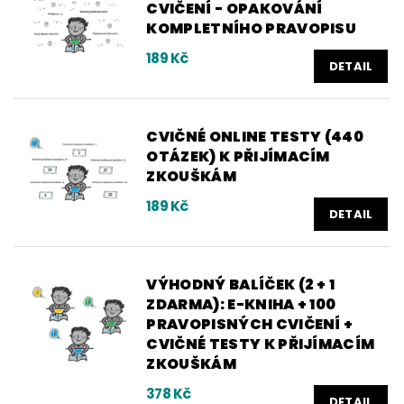
CVIČENÍ - OPAKOVÁNÍ
KOMPLETNÍHO PRAVOPISU
189 Kč
DETAIL
CVIČNÉ ONLINE TESTY (440
OTÁZEK) K PŘIJÍMACÍM
ZKOUŠKÁM
189 Kč
DETAIL
VÝHODNÝ BALÍČEK (2 + 1
ZDARMA): E-KNIHA + 100
PRAVOPISNÝCH CVIČENÍ +
CVIČNÉ TESTY K PŘIJÍMACÍM
ZKOUŠKÁM
378 Kč
DETAIL