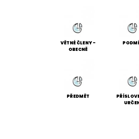
ČESKÝ JAZYK PRO STŘEDNÍ ŠKOL
O NAŠICH STRÁNKÁCH
VĚTNÉ ČLENY -
PODM
OBECNĚ
PŘEDMĚT
PŘÍSLOV
URČE