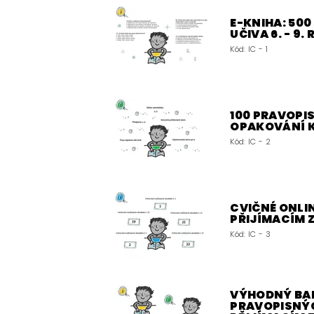
E-KNIHA: 50
UČIVA 6. - 9.
Kód:
IC - 1
100 PRAVOPIS
OPAKOVÁNÍ 
Kód:
IC - 2
CVIČNÉ ONLIN
PŘIJÍMACÍM
Kód:
IC - 3
VÝHODNÝ BALÍ
PRAVOPISNÝC