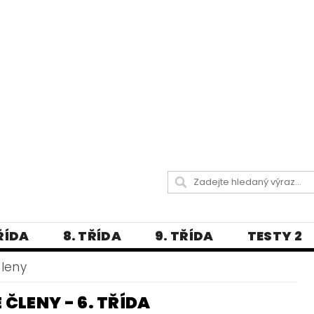
TŘÍDA
8. TŘÍDA
9. TŘÍDA
TESTY 2
LITERATURA
JAZYKOVĚDNÝ SLOVNÍČ
leny
 A PRAVOPISNÁ CVIČENÍ
 ČLENY - 6. TŘÍDA
А МОВА ДЛЯ УКРАЇНЦІВ
BLOG - VŠE O ČEŠT