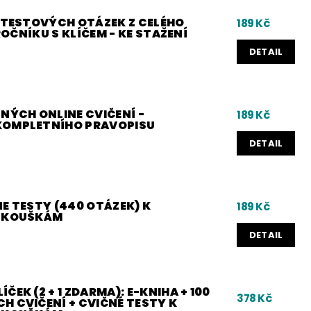
0 TESTOVÝCH OTÁZEK Z CELÉHO
189 Kč
 ROČNÍKU S KLÍČEM - KE STAŽENÍ
DETAIL
NÝCH ONLINE CVIČENÍ -
189 Kč
KOMPLETNÍHO PRAVOPISU
DETAIL
E TESTY (440 OTÁZEK) K
189 Kč
 ZKOUŠKÁM
DETAIL
ČEK (2 + 1 ZDARMA): E-KNIHA + 100
378 Kč
H CVIČENÍ + CVIČNÉ TESTY K