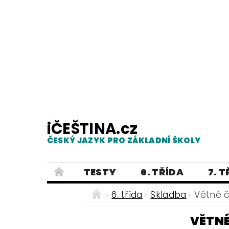
iČEŠTINA.cz
ČESKÝ JAZYK PRO ZÁKLADNÍ ŠKOLY
TESTY
6. TŘÍDA
7. 
PRAVOPIS
PRACOVNÍ LISTY
6. třída
Skladba
Větné č
E-SHOP 2
TESTY
DIKTÁTY
VĚTNÉ
ČEŠTINA PRO UKRAJINCE - ЧЕСЬК