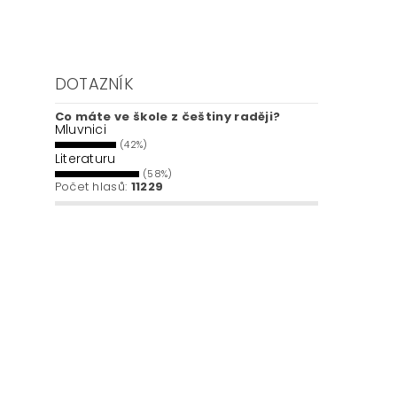
DOTAZNÍK
Co máte ve škole z češtiny raději?
Mluvnici
(42%)
Literaturu
(58%)
Počet hlasů:
11229