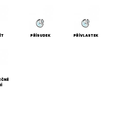
Y
DĚJEPIS PRO ZÁKLADNÍ ŠKOLY
FAC
ĚT
PŘÍSUDEK
PŘÍVLASTEK
EČNÉ
NÍ