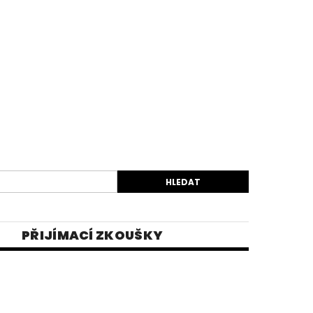
PŘIJÍMACÍ ZKOUŠKY
EK
VIDEA
E-SHOP 1
INĚ