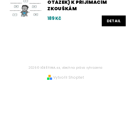
OTÁZEK) K PŘIJÍMACÍM
ZKOUŠKÁM
189 Kč
DETAIL
2026 ©
iČEŠTINA.cz
, všechna práva vyhrazena
Vytvořil Shoptet