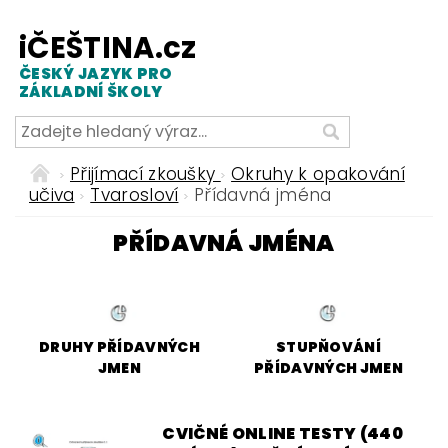
iČEŠTINA.cz
ČESKÝ JAZYK PRO
ZÁKLADNÍ ŠKOLY
Přijímací zkoušky
Okruhy k opakování
učiva
Tvarosloví
Přídavná jména
PŘÍDAVNÁ JMÉNA
DRUHY PŘÍDAVNÝCH
STUPŇOVÁNÍ
JMEN
PŘÍDAVNÝCH JMEN
CVIČNÉ ONLINE TESTY (440