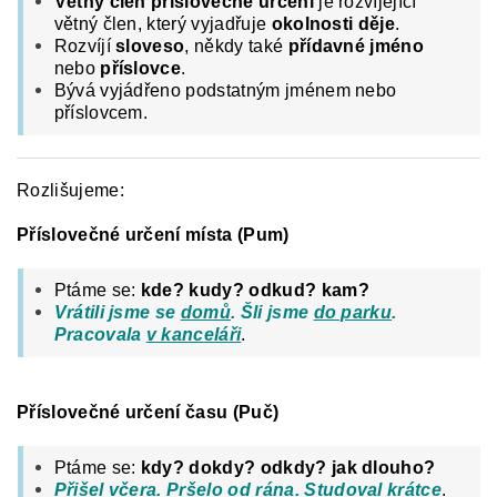
Větný člen příslovečné určení
je rozvíjející
větný člen, který vyjadřuje
okolnosti děje
.
Rozvíjí
sloveso
, někdy také
přídavné jméno
nebo
příslovce
.
Bývá vyjádřeno podstatným jménem nebo
příslovcem.
Rozlišujeme:
Příslovečné určení místa (Pum)
Ptáme se:
kde? kudy? odkud? kam?
Vrátili jsme se
domů
. Šli jsme
do parku
.
Pracovala
v kanceláři
.
Příslovečné určení času (Puč)
Ptáme se:
kdy? dokdy? odkdy? jak dlouho?
Přišel
včera
. Pršelo
od rána
. Studoval
krátce
.