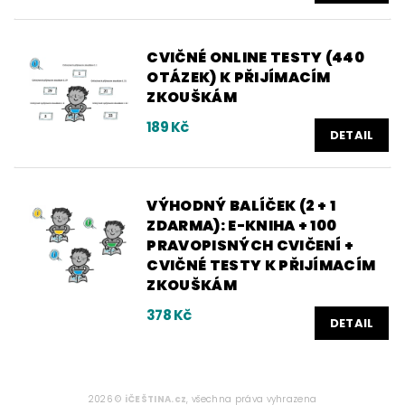
CVIČNÉ ONLINE TESTY (440
OTÁZEK) K PŘIJÍMACÍM
ZKOUŠKÁM
189 Kč
DETAIL
VÝHODNÝ BALÍČEK (2 + 1
ZDARMA): E-KNIHA + 100
PRAVOPISNÝCH CVIČENÍ +
CVIČNÉ TESTY K PŘIJÍMACÍM
ZKOUŠKÁM
378 Kč
DETAIL
2026 ©
iČEŠTINA.cz
, všechna práva vyhrazena