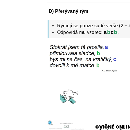
D) Přerývaný rým
Rýmují se pouze sudé verše (2 + 4
a
b
c
b
Odpovídá mu vzorec:
.
CVIČNÉ ONLIN