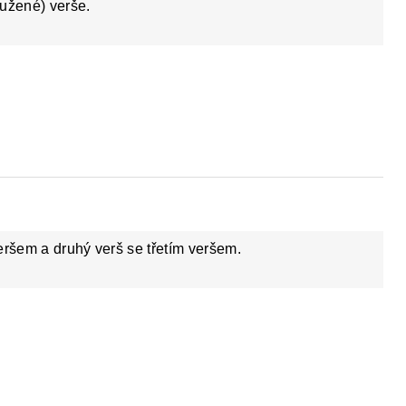
ružené) verše.
eršem a druhý verš se třetím veršem.