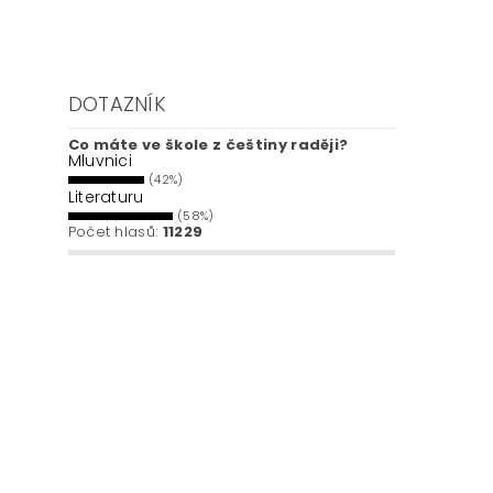
DOTAZNÍK
Co máte ve škole z češtiny raději?
Mluvnici
(42%)
Literaturu
(58%)
Počet hlasů:
11229