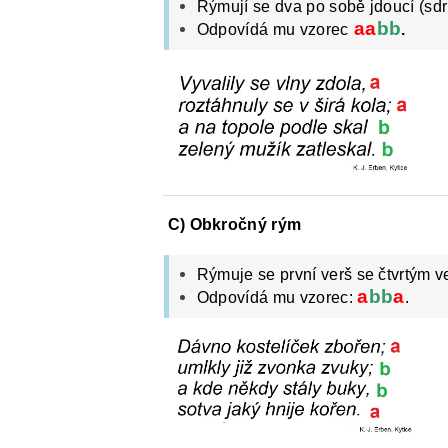
Rýmují se dva po sobě jdoucí (sd
aa
bb
Odpovídá mu vzorec
.
C) Obkročný rým
Rýmuje se první verš se čtvrtým v
a
bb
a
Odpovídá mu vzorec:
.