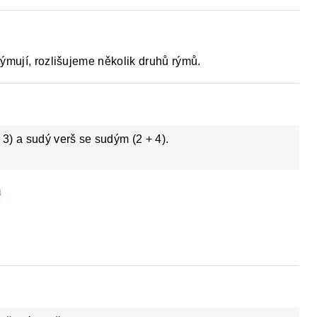
ýmují, rozlišujeme několik druhů rýmů.
 3) a sudý verš se sudým (2 + 4).