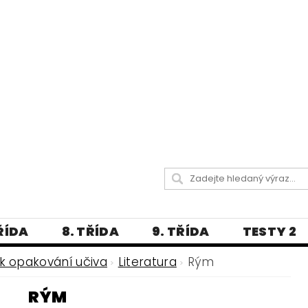
TŘÍDA
8. TŘÍDA
9. TŘÍDA
TESTY 2
LITERATURA
JAZYKOVĚDNÝ SLOVNÍČ
k opakování učiva
Literatura
Rým
 A PRAVOPISNÁ CVIČENÍ
RÝM
А МОВА ДЛЯ УКРАЇНЦІВ
BLOG - VŠE O ČEŠT