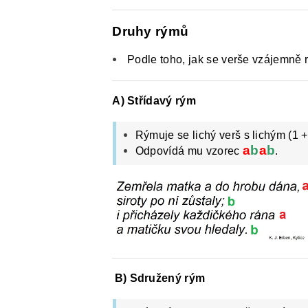
Druhy rýmů
Podle toho, jak se verše vzájemně r
A) Střídavý rým
Rýmuje se lichý verš s lichým (1 +
a
b
a
b
Odpovídá mu vzorec
.
B) Sdružený rým