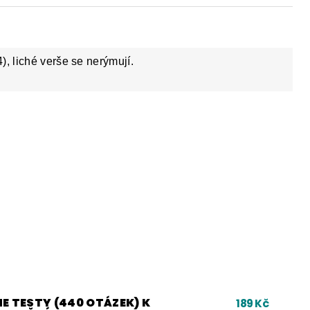
), liché verše se nerýmují.
E TESTY (440 OTÁZEK) K
189 Kč