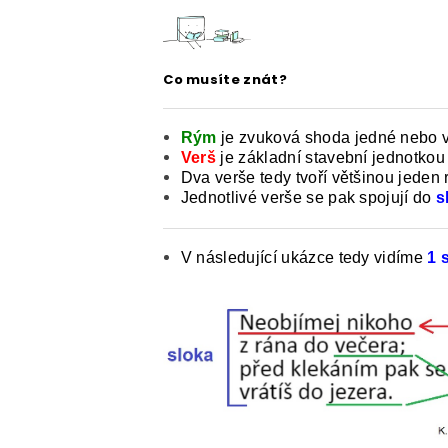
ČESKÝ JAZYK PRO STŘEDNÍ ŠKOL
O NAŠICH STRÁNKÁCH
Co musíte znát?
Rým
je zvuková shoda jedné nebo ví
Verš
je základní stavební jednotkou
Dva verše tedy tvoří většinou jeden 
Jednotlivé verše se pak spojují do
s
V následující ukázce tedy vidíme
1 