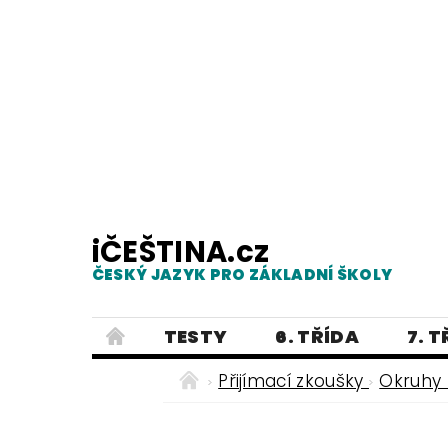
iČEŠTINA.cz
ČESKÝ JAZYK PRO ZÁKLADNÍ ŠKOLY
TESTY
6. TŘÍDA
7. 
PRAVOPIS
PRACOVNÍ LISTY
Přijímací zkoušky
Okruhy 
E-SHOP 2
TESTY
DIKTÁTY
ČEŠTINA PRO UKRAJINCE - ЧЕСЬК