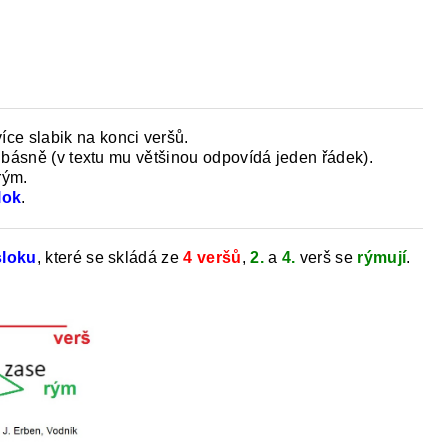
Y
DĚJEPIS PRO ZÁKLADNÍ ŠKOLY
FAC
ce slabik na konci veršů.
 básně (v textu mu většinou odpovídá jeden řádek).
rým.
lok
.
sloku
, které se skládá ze
4 veršů
,
2.
a
4.
verš se
rýmují
.