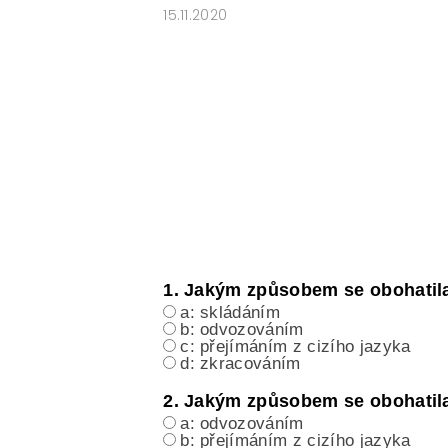
15.11.2020
ČESKÝ JAZYK PRO STŘEDNÍ ŠKOL
O NAŠICH STRÁNKÁCH
1. Jakým způsobem se obohatila
a: skládáním
b: odvozováním
c: přejímáním z cizího jazyka
d: zkracováním
2. Jakým způsobem se obohatila
a: odvozováním
b: přejímáním z cizího jazyka