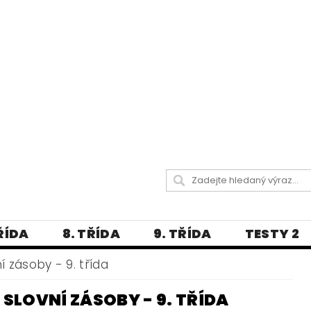
TŘÍDA
8. TŘÍDA
9. TŘÍDA
TESTY 2
LITERATURA
JAZYKOVĚDNÝ SLOVNÍČ
 zásoby - 9. třída
 A PRAVOPISNÁ CVIČENÍ
LOVNÍ ZÁSOBY - 9. TŘÍDA
А МОВА ДЛЯ УКРАЇНЦІВ
BLOG - VŠE O ČEŠT