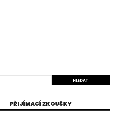
PŘIJÍMACÍ ZKOUŠKY
EK
VIDEA
E-SHOP 1
INĚ