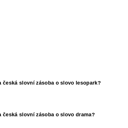
Y
DĚJEPIS PRO ZÁKLADNÍ ŠKOLY
FAC
 česká slovní zásoba o slovo lesopark?
 česká slovní zásoba o slovo drama?