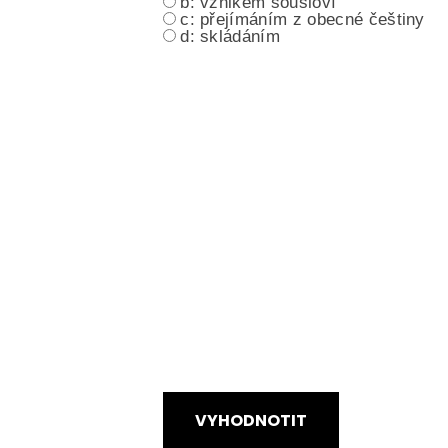
b: vznikem sousloví
c: přejímáním z obecné češtiny
d: skládáním
VYHODNOTIT