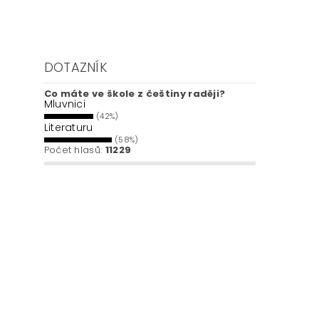
DOTAZNÍK
Co máte ve škole z češtiny raději?
Mluvnici
(42%)
Literaturu
(58%)
Počet hlasů:
11229