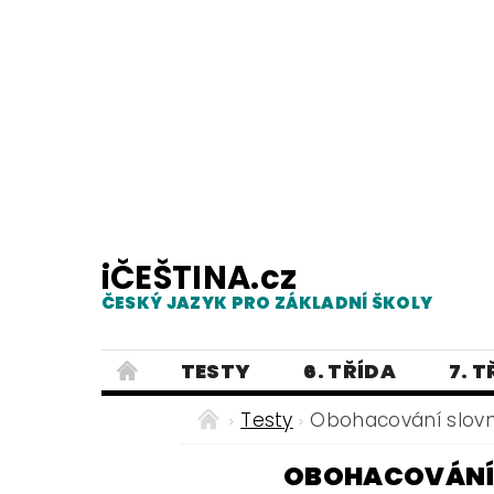
iČEŠTINA.cz
ČESKÝ JAZYK PRO ZÁKLADNÍ ŠKOLY
TESTY
6. TŘÍDA
7. 
PRAVOPIS
PRACOVNÍ LISTY
Testy
Obohacování slovní
E-SHOP 2
TESTY
DIKTÁTY
OBOHACOVÁNÍ S
ČEŠTINA PRO UKRAJINCE - ЧЕСЬК