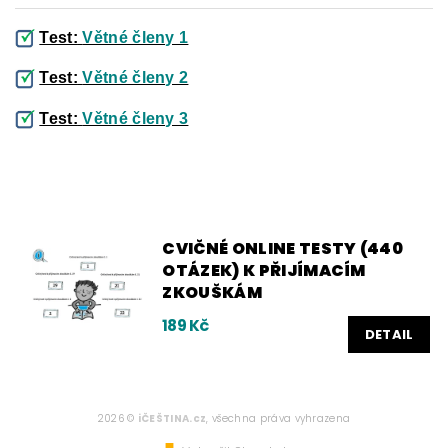
Test:
Větné členy 1
Test:
Větné členy 2
Test:
Větné členy 3
CVIČNÉ ONLINE TESTY (440
OTÁZEK) K PŘIJÍMACÍM
ZKOUŠKÁM
189 Kč
DETAIL
2026 ©
iČEŠTINA.cz
, všechna práva vyhrazena