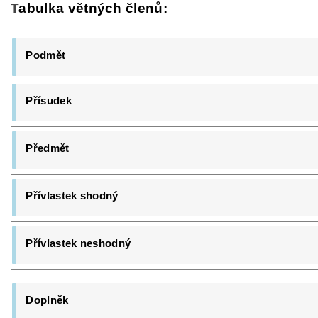
T
abulka větných členů:
Podmět
Přísudek
Předmět
Přívlastek shodný
Přívlastek neshodný
Doplněk