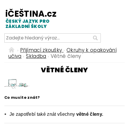
iČEŠTINA.cz
ČESKÝ JAZYK PRO
ZÁKLADNÍ ŠKOLY
Přijímací zkoušky
Okruhy k opakování
učiva
Skladba
Větné členy
VĚTNÉ ČLENY
Co musíte znát?
Je zapotřebí také znát všechny
větné členy.